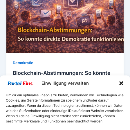
Demokratie
Blockchain-Abstimmungen: So könnte
direkte Demokratie funktionieren
Einwilligung verwalten
Blockchain-Abstimmungen könnten Deutschlands
Um dir ein optimales Erlebnis zu bieten, verwenden wir Technologien wie
Demokratie sicherer, transparenter und direkter
Cookies, um Geräteinformationen zu speichern und/oder darauf
machen. Warum die Technologie politisch
zuzugreifen. Wenn du diesen Technologien zustimmst, können wir Daten
bedeutsam – und längst überfällig – ist.
wie das Surfverhalten oder eindeutige IDs auf dieser Website verarbeiten.
Wenn du deine Einwilligung nicht erteilst oder zurückziehst, können
bestimmte Merkmale und Funktionen beeinträchtigt werden.